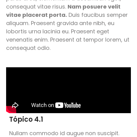
consequat vitae risus.
Nam posuere velit
vitae placerat porta.
Duis faucibus semper
aliquam. Praesent gravida ante nibh, eu
lobortis urna lacinia eu. Praesent eget
venenatis enim. Praesent at tempor lorem, ut
consequat odio.
Tópico 4.1
Nullam commodo id augue non suscipit.